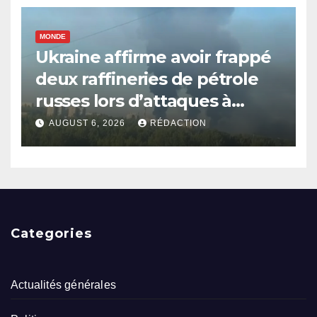
MONDE
Ukraine affirme avoir frappé
deux raffineries de pétrole
russes lors d’attaques à
longue portée
AUGUST 6, 2026
RÉDACTION
Categories
Actualités générales