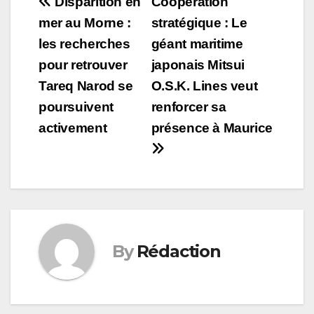
Post
Disparition en
Coopération
mer au Morne :
stratégique : Le
navigation
les recherches
géant maritime
pour retrouver
japonais Mitsui
Tareq Narod se
O.S.K. Lines veut
poursuivent
renforcer sa
activement
présence à Maurice
By
Rédaction