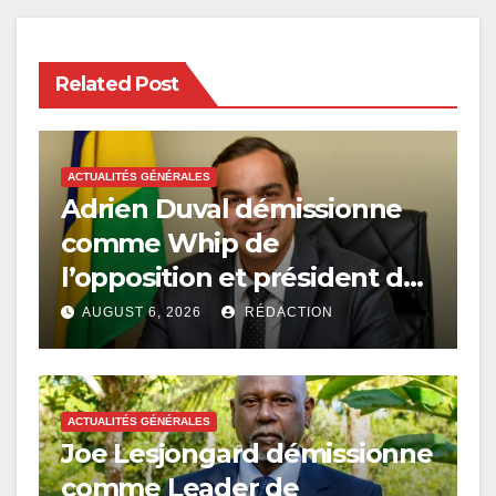
Related Post
ACTUALITÉS GÉNÉRALES
Adrien Duval démissionne
comme Whip de
l’opposition et président du
PAC
AUGUST 6, 2026
RÉDACTION
ACTUALITÉS GÉNÉRALES
Joe Lesjongard démissionne
comme Leader de