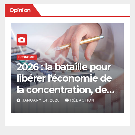
Opinion
ECONOMIE
E
2026 : la bataille pour
E
libérer l’économie de
e
la concentration, de
a
l’oligarchie et des
g
JANUARY 14, 2026
RÉDACTION
privilèges hérités