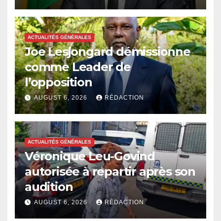
ACTUALITÉS GÉNÉRALES
Joe Lesjongard démissionne
comme Leader de
l’opposition
AUGUST 6, 2026
RÉDACTION
ACTUALITÉS GÉNÉRALES
Véronique Leu-Govind
autorisée à repartir après son
audition
AUGUST 6, 2026
RÉDACTION