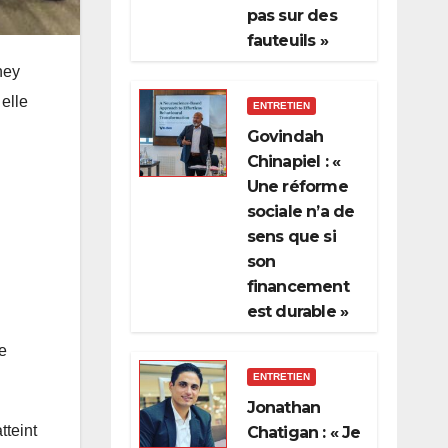
pas sur des
fauteuils »
ney
elle
ENTRETIEN
Govindah
Chinapiel : «
Une réforme
sociale n’a de
sens que si
son
financement
est durable »
ne
ENTRETIEN
Jonathan
tteint
Chatigan : « Je