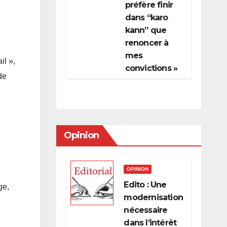
préfère finir
dans “karo
kann” que
renoncer à
mes
il »,
convictions »
de
Opinion
OPINION
Edito : Une
ge,
modernisation
nécessaire
dans l’intérêt