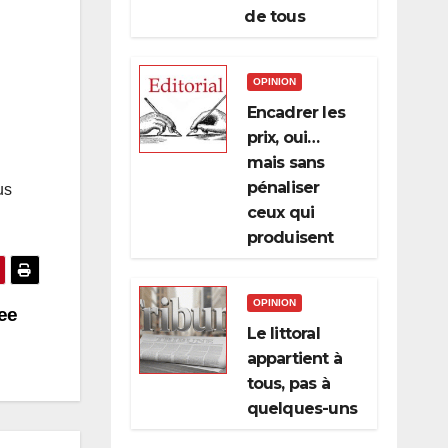
de tous
OPINION
Encadrer les
prix, oui…
mais sans
pénaliser
us
ceux qui
produisent
OPINION
ee
Le littoral
appartient à
tous, pas à
quelques-uns