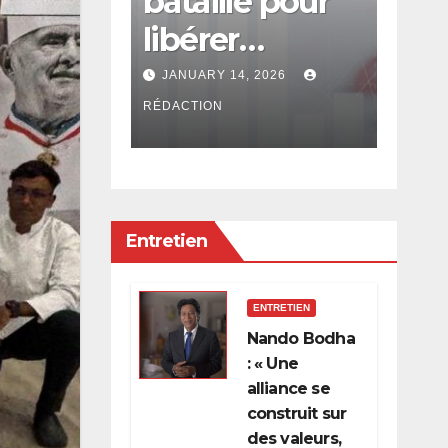
ultation
bataille pour
con
ale est
libérer
en
l’économie de
: Rs
, 2026
JANUARY 14, 2026
DECE
la
app
RÉDACTION
RÉDACT
concentration,
PRB
de l’oligarchie
pou
et des
Entretien
privilèges
hérités
ENTRETIEN
Nando Bodha
: « Une
alliance se
construit sur
des valeurs,