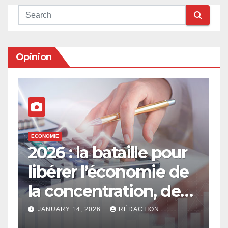
Opinion
ECONOMIE
E
2026 : la bataille pour
E
libérer l’économie de
e
la concentration, de
a
l’oligarchie et des
g
JANUARY 14, 2026
RÉDACTION