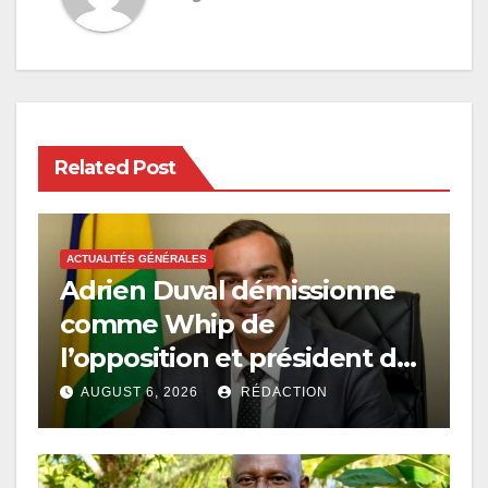
Related Post
ACTUALITÉS GÉNÉRALES
Adrien Duval démissionne
comme Whip de
l’opposition et président du
PAC
AUGUST 6, 2026
RÉDACTION