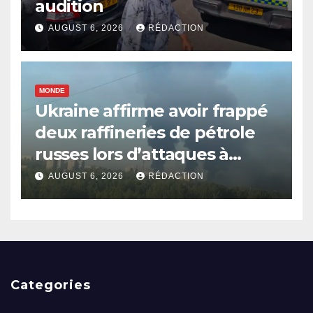
audition
AUGUST 6, 2026
RÉDACTION
MONDE
Ukraine affirme avoir frappé
deux raffineries de pétrole
russes lors d’attaques à
longue portée
AUGUST 6, 2026
RÉDACTION
Categories