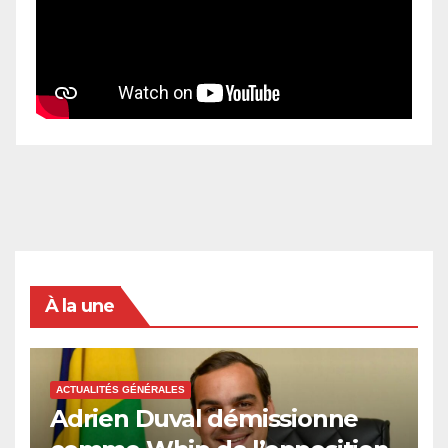
À la une
ACTUALITÉS GÉNÉRALES
Adrien Duval démissionne