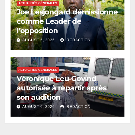
ACTUALITÉS GÉNÉRALES
Joe Lesjongard démissionne
comme Leader de
l’opposition
AUGUST 6, 2026
RÉDACTION
ACTUALITÉS GÉNÉRALES
Véronique Leu-Govind
autorisée à repartir après
son audition
AUGUST 6, 2026
RÉDACTION