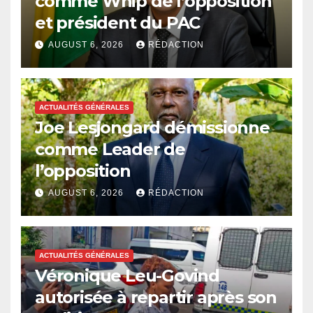
comme Whip de l’opposition
et président du PAC
AUGUST 6, 2026
RÉDACTION
ACTUALITÉS GÉNÉRALES
Joe Lesjongard démissionne
comme Leader de
l’opposition
AUGUST 6, 2026
RÉDACTION
ACTUALITÉS GÉNÉRALES
Véronique Leu-Govind
autorisée à repartir après son