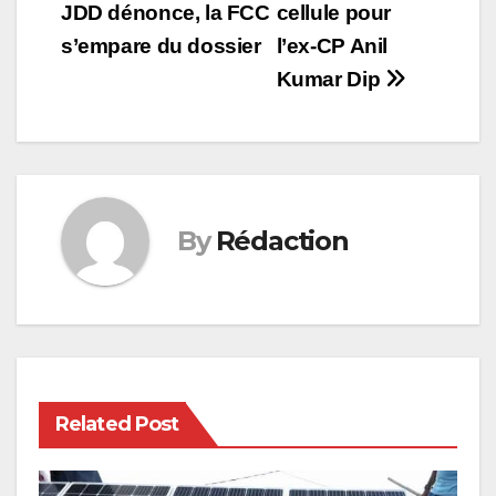
JDD dénonce, la FCC
cellule pour
navigation
s’empare du dossier
l’ex-CP Anil
Kumar Dip
By
Rédaction
Related Post