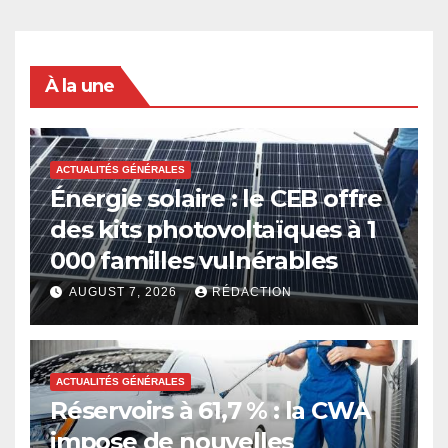
À la une
ACTUALITÉS GÉNÉRALES
Énergie solaire : le CEB offre
des kits photovoltaïques à 1
000 familles vulnérables
AUGUST 7, 2026
RÉDACTION
ACTUALITÉS GÉNÉRALES
Réservoirs à 61,7 % : la CWA
impose de nouvelles