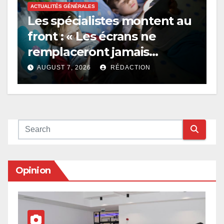
ACTUALITÉS GÉNÉRALES
Les spécialistes montent au
front : « Les écrans ne
remplaceront jamais
l’amour, le jeu et la
AUGUST 7, 2026
RÉDACTION
présence des parents »
Opinion