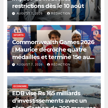
restrictions dès le 10 août
AUGUST 7, 2026
RÉDACTION
SPORTS
Commonwealth Games 2026
: Maurice décroche quatre
médailles et termine 15e au
classement
AUGUST 7, 2026
RÉDACTION
ECONOMIE
EDB vise Rs 165 milliards
d’investissements avec un