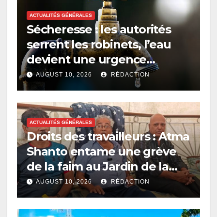
ACTUALITÉS GÉNÉRALES
Sécheresse : les autorités
serrent les robinets, l’eau
devient une urgence
nationale
AUGUST 10, 2026
RÉDACTION
ACTUALITÉS GÉNÉRALES
Droits des travailleurs : Atma
Shanto entame une grève
de la faim au Jardin de la
Compagnie
AUGUST 10, 2026
RÉDACTION