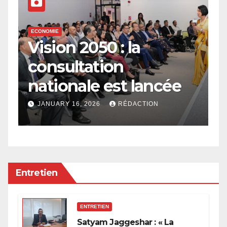
ECONOMIE
E
n,
Vision 2050 : la
2
consultation
l
nationale est lancée
l
à
l
JANUARY 16, 2026
RÉDACTION
p
Entretien
ENTRETIEN
Satyam Jaggeshar : « La