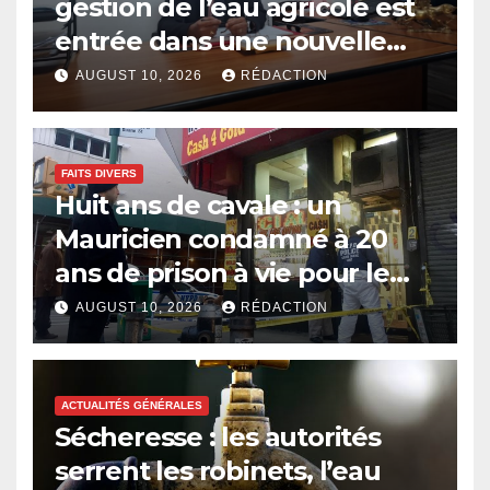
gestion de l’eau agricole est
entrée dans une nouvelle
ère où chaque goutte
AUGUST 10, 2026
RÉDACTION
compte »
FAITS DIVERS
Huit ans de cavale : un
Mauricien condamné à 20
ans de prison à vie pour le
meurtre de son patron à
AUGUST 10, 2026
RÉDACTION
New York
ACTUALITÉS GÉNÉRALES
Sécheresse : les autorités
serrent les robinets, l’eau