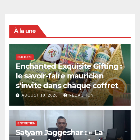
À la une
CULTURE
Enchanted Exquisite Gifting :
le savoir-faire mauricien
s’invite dans chaque coffret
AUGUST 10, 2026
RÉDACTION
ENTRETIEN
Satyam Jaggeshar : « La