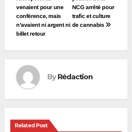
navigation
venaient pour une
NCG arrêté pour
conférence, mais
trafic et culture
n’avaient ni argent ni
de cannabis
billet retour
By
Rédaction
Related Post