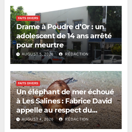
FAITS DIVERS
Drame à Poudre d’Or : un
adolescent de 14 ans arrêté
pour meurtre
AUGUST 5, 2026
RÉDACTION
FAITS DIVERS
Un éléphant de mer échoué
à Les Salines : Fabrice David
appelle au respect du
périmètre de sécurité
AUGUST 4, 2026
RÉDACTION