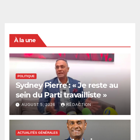
À la une
POLITIQUE
Sydney Pierre : « Je reste au
sein du Parti travailliste »
AUGUST 5, 2026
RÉDACTION
ACTUALITÉS GÉNÉRALES