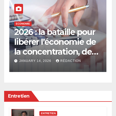
ECONOMIE
E
2026 : la bataille pour
E
libérer l’économie de
e
la concentration, de
a
l’oligarchie et des
g
JANUARY 14, 2026
RÉDACTION
privilèges hérités
Entretien
ENTRETIEN