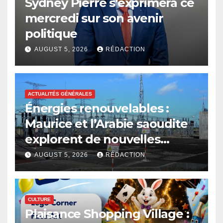
Sydney Pierre s’exprimera ce
mercredi sur son avenir
politique
AUGUST 5, 2026
RÉDACTION
ACTUALITÉS GÉNÉRALES
Énergies renouvelables :
Maurice et l’Arabie saoudite
explorent de nouvelles
avenues
AUGUST 5, 2026
RÉDACTION
CULTURE
Plaisance Shopping Village :