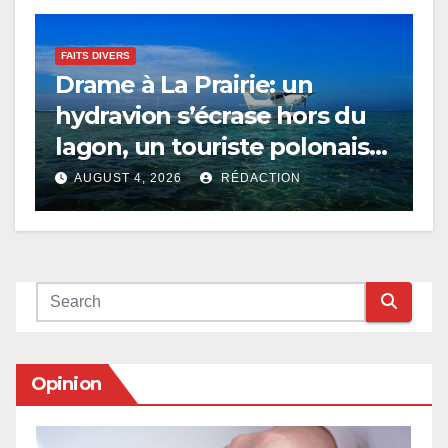
FAITS DIVERS
Drame à La Prairie: un
hydravion s’écrase hors du
lagon, un touriste polonais
tué
AUGUST 4, 2026
RÉDACTION
Opinion