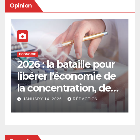
Opinion
ECONOMIE
E
2026 : la bataille pour
E
libérer l’économie de
e
la concentration, de
a
l’oligarchie et des
g
JANUARY 14, 2026
RÉDACTION
privilèges hérités