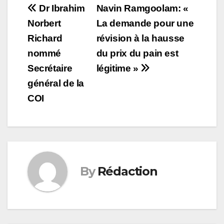
Post
Dr Ibrahim
Navin Ramgoolam: «
Norbert
La demande pour une
navigation
Richard
révision à la hausse
nommé
du prix du pain est
Secrétaire
légitime »
général de la
COI
By
Rédaction