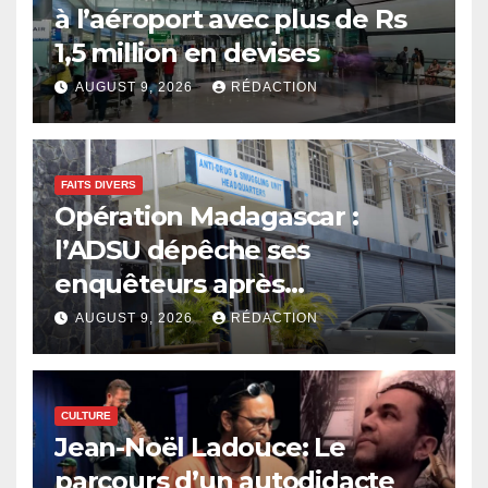
à l’aéroport avec plus de Rs
1,5 million en devises
AUGUST 9, 2026
RÉDACTION
FAITS DIVERS
Opération Madagascar :
l’ADSU dépêche ses
enquêteurs après
l’arrestation de quatre
AUGUST 9, 2026
RÉDACTION
Mauriciens
CULTURE
Jean-Noël Ladouce: Le
parcours d’un autodidacte