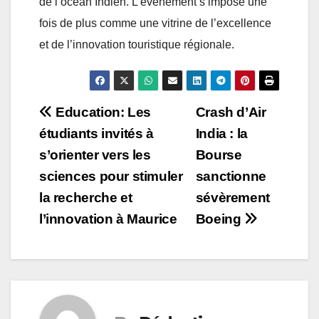
de l’océan Indien. L’événement s’impose une
fois de plus comme une vitrine de l’excellence
et de l’innovation touristique régionale.
Post
Education: Les
Crash d’Air
étudiants invités à
India : la
navigation
s’orienter vers les
Bourse
sciences pour stimuler
sanctionne
la recherche et
sévèrement
l’innovation à Maurice
Boeing