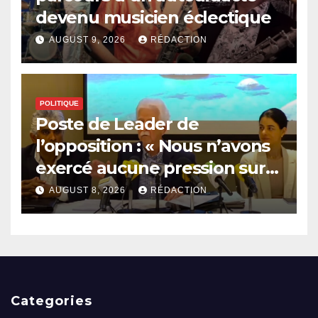
devenu musicien éclectique
AUGUST 9, 2026
RÉDACTION
POLITIQUE
Poste de Leader de
l’opposition : « Nous n’avons
exercé aucune pression sur
le Président », affirme Paul
AUGUST 8, 2026
RÉDACTION
Bérenger
Categories