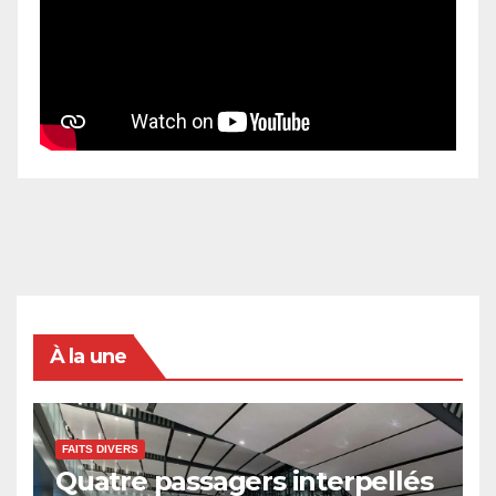
À la une
FAITS DIVERS
Quatre passagers interpellés