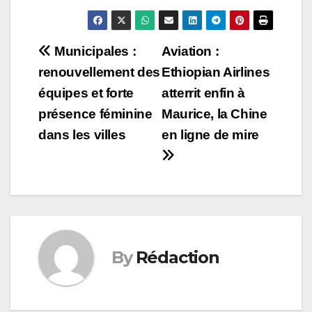
Post
Municipales :
Aviation :
renouvellement des
Ethiopian Airlines
navigation
équipes et forte
atterrit enfin à
présence féminine
Maurice, la Chine
dans les villes
en ligne de mire
By
Rédaction