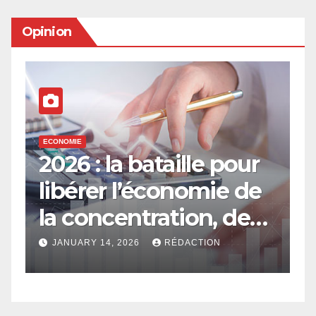
Opinion
ECONOMIE
E
2026 : la bataille pour
E
libérer l’économie de
e
la concentration, de
a
l’oligarchie et des
g
JANUARY 14, 2026
RÉDACTION
privilèges hérités