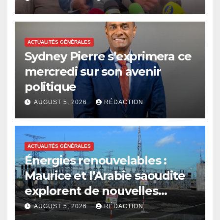
ACTUALITÉS GÉNÉRALES
Sydney Pierre s’exprimera ce
mercredi sur son avenir
politique
AUGUST 5, 2026
RÉDACTION
ACTUALITÉS GÉNÉRALES
Énergies renouvelables :
Maurice et l’Arabie saoudite
explorent de nouvelles
avenues
AUGUST 5, 2026
RÉDACTION