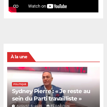
À la une
POLITIQUE
Sydney Pierre : « Je reste au
sein du Parti travailliste »
AUGUST 5, 2026
RÉDACTION