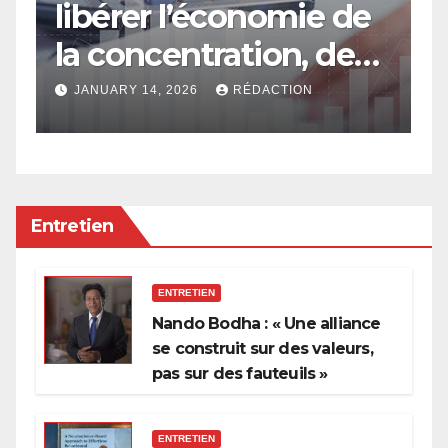
libérer l’économie de
e
la concentration, de
a
l’oligarchie et des
g
JANUARY 14, 2026
RÉDACTION
privilèges hérités
Entretien
ENTRETIEN
Nando Bodha : « Une alliance
se construit sur des valeurs,
pas sur des fauteuils »
ENTRETIEN