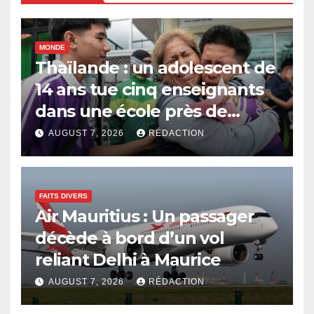
MONDE
Thaïlande : un adolescent de
14 ans tue cinq enseignants
dans une école près de
Bangkok
AUGUST 7, 2026
RÉDACTION
FAITS DIVERS
Air Mauritius : Un passager
décède à bord d’un vol
reliant Delhi à Maurice
AUGUST 7, 2026
RÉDACTION