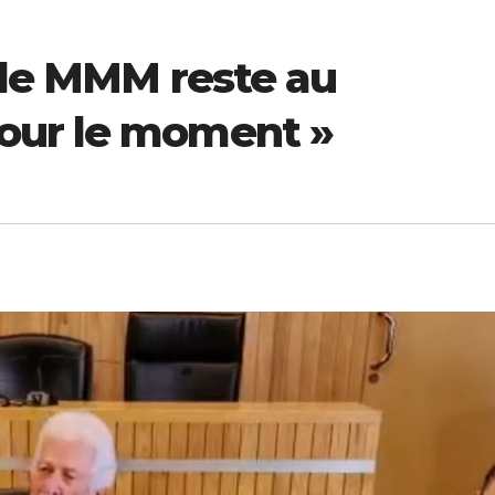
 le MMM reste au
our le moment »
ECONOMIE
ECONOMIE
ion
Pétrole, billets
Vision 