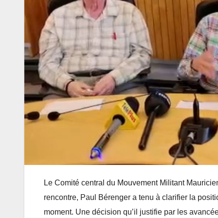
du
Proguard,
renforcée
l’intouchable
entre Mau
té
qui rafle des
et le Nige
JUNE 3, 2026
MAY 20, 2026
r
millions en
dans les
RÉDACTION
RÉDACTION
silence
services
financiers
Le Comité central du Mouvement Militant Mauricien 
rencontre, Paul Bérenger a tenu à clarifier la posit
moment. Une décision qu’il justifie par les avancé