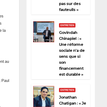
pas sur des
fauteuils »
es
s
ENTRETIEN
e la
Govindah
Chinapiel : «
Une réforme
sociale n’a de
sens que si
ent au
son
financement
est durable »
. Paul
ENTRETIEN
Jonathan
Chatigan : « Je
e