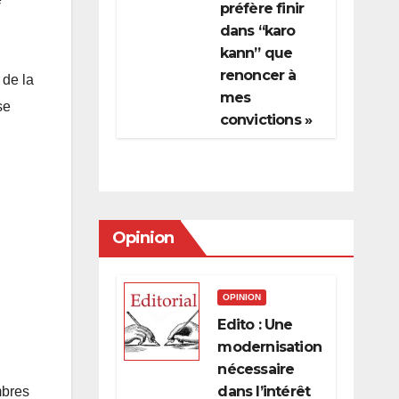
préfère finir
dans “karo
kann” que
renoncer à
 de la
mes
se
convictions »
Opinion
OPINION
Edito : Une
modernisation
nécessaire
dans l’intérêt
mbres