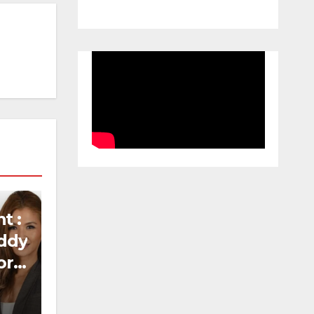
t :
ddy
or