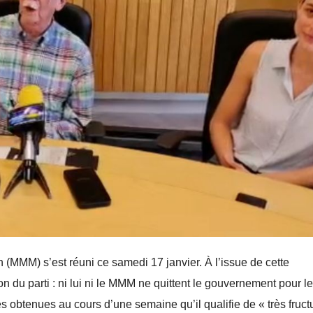
d’avion,
la cons
rice
produits
nation
ria
importés : la
lancée
MARCH 9, 2026
JANUARY 16
guerre qui
RÉDACTION
RÉDACTION
pourrait faire
grimper les
prix à Maurice
(MMM) s’est réuni ce samedi 17 janvier. À l’issue de cette
ion du parti : ni lui ni le MMM ne quittent le gouvernement pour le
es obtenues au cours d’une semaine qu’il qualifie de « très fruc