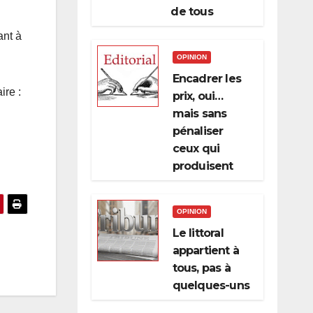
de tous
ant à
OPINION
Encadrer les
ire :
prix, oui…
mais sans
pénaliser
ceux qui
produisent
OPINION
Le littoral
appartient à
tous, pas à
quelques-uns