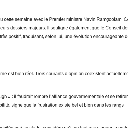
lieu cette semaine avec le Premier ministre Navin Ramgoolam. C
sieurs dossiers majeurs. Il souligne également que le Conseil de
rès positif, traduisant, selon lui, une évolution encourageante d
rne est bien réel. Trois courants d’opinion coexistent actuellem
 » : il faudrait rompre l’alliance gouvernementale et se retirer
ité, signe que la frustration existe bel et bien dans les rangs
vilégier à ce stade, considère qu’il ne faut pas claquer la port