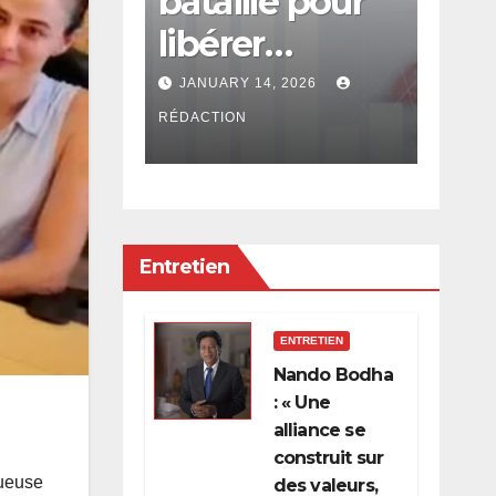
ultation
bataille pour
con
ale est
libérer
en
l’économie de
: Rs
, 2026
JANUARY 14, 2026
DECE
la
app
RÉDACTION
RÉDACT
concentration,
PRB
de l’oligarchie
pou
et des
Entretien
privilèges
hérités
ENTRETIEN
Nando Bodha
: « Une
alliance se
construit sur
tueuse
des valeurs,