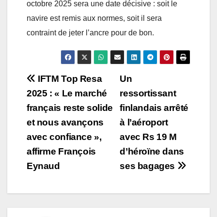
octobre 2025 sera une date décisive : soit le
navire est remis aux normes, soit il sera
contraint de jeter l’ancre pour de bon.
Post
IFTM Top Resa
Un
2025 : « Le marché
ressortissant
navigation
français reste solide
finlandais arrêté
et nous avançons
à l’aéroport
avec confiance »,
avec Rs 19 M
affirme François
d’héroïne dans
Eynaud
ses bagages