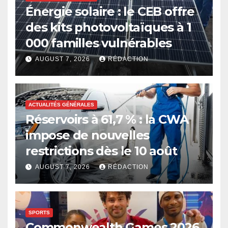
Énergie solaire : le CEB offre
des kits photovoltaïques à 1
000 familles vulnérables
AUGUST 7, 2026
RÉDACTION
ACTUALITÉS GÉNÉRALES
Réservoirs à 61,7 % : la CWA
impose de nouvelles
restrictions dès le 10 août
AUGUST 7, 2026
RÉDACTION
SPORTS
Commonwealth Games 2026