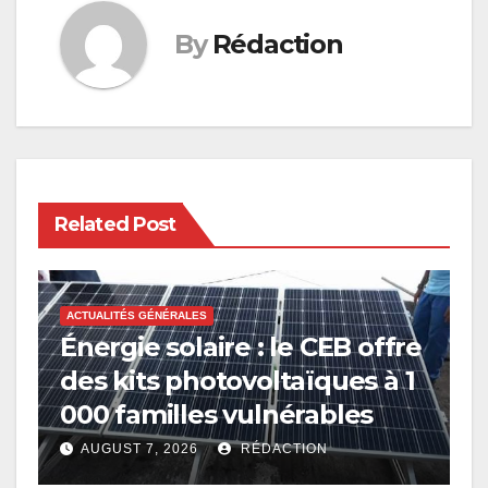
By
Rédaction
Related Post
ACTUALITÉS GÉNÉRALES
Énergie solaire : le CEB offre
des kits photovoltaïques à 1
000 familles vulnérables
AUGUST 7, 2026
RÉDACTION