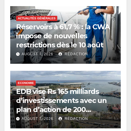
ACTUALITÉS GÉNÉRALES
Réservoirs à 61,7 % : la CWA
impose de nouvelles
restrictions dès le 10 août
AUGUST 7, 2026
RÉDACTION
ECONOMIE
EDB vise Rs 165 milliards
d’investissements avec un
plan d’action de 200
mesures
AUGUST 7, 2026
RÉDACTION