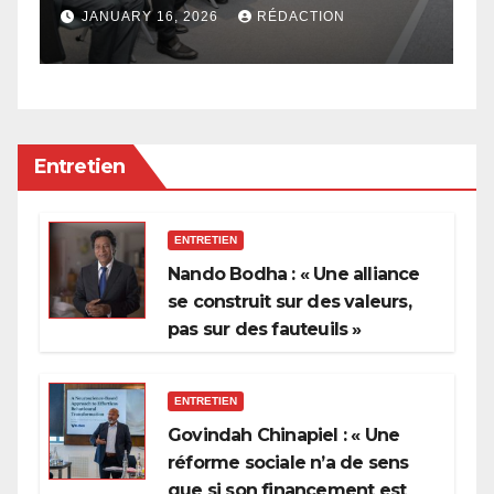
à
l
JANUARY 16, 2026
RÉDACTION
p
Entretien
ENTRETIEN
Nando Bodha : « Une alliance
se construit sur des valeurs,
pas sur des fauteuils »
ENTRETIEN
Govindah Chinapiel : « Une
réforme sociale n’a de sens
que si son financement est