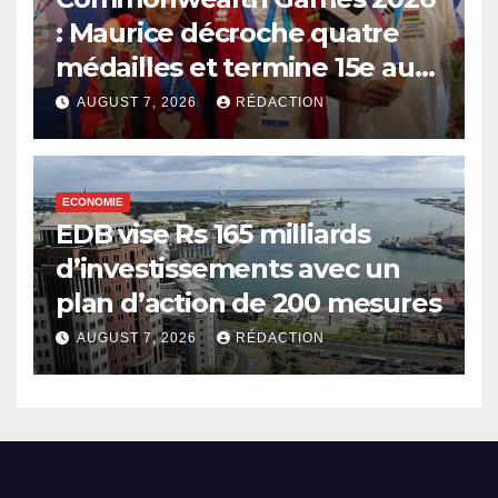
: Maurice décroche quatre
médailles et termine 15e au
classement
AUGUST 7, 2026
RÉDACTION
ECONOMIE
EDB vise Rs 165 milliards
d’investissements avec un
plan d’action de 200 mesures
AUGUST 7, 2026
RÉDACTION