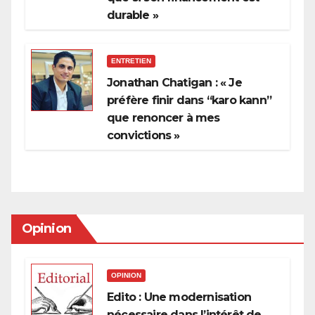
durable »
ENTRETIEN
Jonathan Chatigan : « Je
préfère finir dans “karo kann”
que renoncer à mes
convictions »
Opinion
OPINION
Edito : Une modernisation
nécessaire dans l’intérêt de