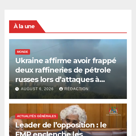
À la une
MONDE
Ukraine affirme avoir frappé
deux raffineries de pétrole
russes lors d’attaques à
longue portée
AUGUST 6, 2026
RÉDACTION
ACTUALITÉS GÉNÉRALES
Leader de l’opposition : le
FMP enclenche les