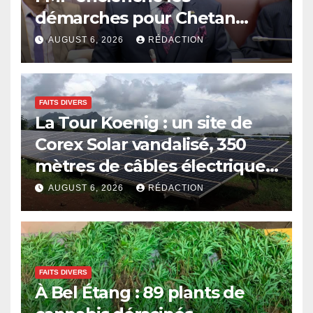
démarches pour Chetan
Baboolall
AUGUST 6, 2026
RÉDACTION
FAITS DIVERS
La Tour Koenig : un site de
Corex Solar vandalisé, 350
mètres de câbles électriques
volés
AUGUST 6, 2026
RÉDACTION
FAITS DIVERS
À Bel Étang : 89 plants de