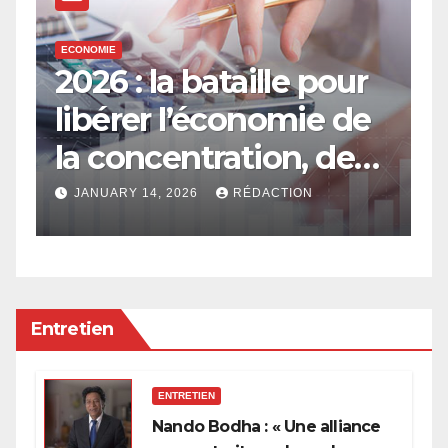
ECONOMIE
E
2026 : la bataille pour
E
libérer l’économie de
e
la concentration, de
a
l’oligarchie et des
g
JANUARY 14, 2026
RÉDACTION
privilèges hérités
Entretien
ENTRETIEN
Nando Bodha : « Une alliance