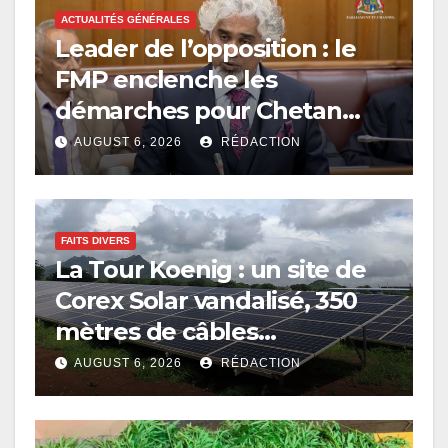
ACTUALITÉS GÉNÉRALES
Leader de l’opposition : le
FMP enclenche les
démarches pour Chetan
Baboolall
AUGUST 6, 2026
RÉDACTION
FAITS DIVERS
La Tour Koenig : un site de
Corex Solar vandalisé, 350
mètres de câbles
électriques volés
AUGUST 6, 2026
RÉDACTION