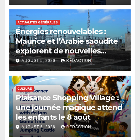
ACTUALITÉS GÉNÉRALES
Énergies renouvelables :
Maurice et l’Arabie saoudite
explorent de nouvelles
avenues
AUGUST 5, 2026
RÉDACTION
CULTURE
Plaisance Shopping Village :
une journée magique attend
les enfants le 8 août
AUGUST 5, 2026
RÉDACTION