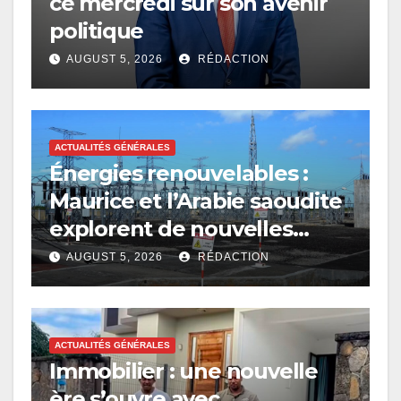
ce mercredi sur son avenir
politique
AUGUST 5, 2026
RÉDACTION
ACTUALITÉS GÉNÉRALES
Énergies renouvelables :
Maurice et l’Arabie saoudite
explorent de nouvelles
avenues
AUGUST 5, 2026
RÉDACTION
ACTUALITÉS GÉNÉRALES
Immobilier : une nouvelle
ère s’ouvre avec