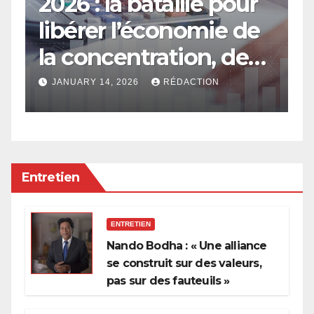
2026 : la bataille pour
E
libérer l’économie de
e
la concentration, de
a
l’oligarchie et des
g
JANUARY 14, 2026
RÉDACTION
privilèges hérités
Entretien
ENTRETIEN
Nando Bodha : « Une alliance
se construit sur des valeurs,
pas sur des fauteuils »