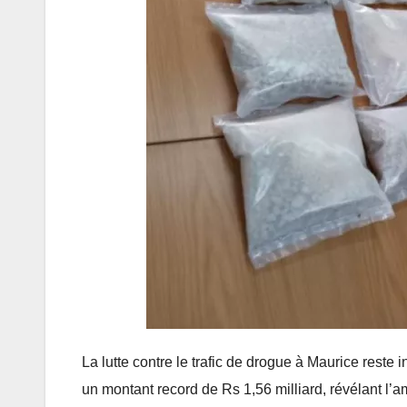
l’intégralité du
Proguard,
Budget 2026
l’intoucha
2027 présenté
qui rafle 
JUNE 19, 2026
JUNE 3, 2026
par le Premier
millions e
RÉDACTION
RÉDACTION
ministre et
silence
ministre des
Finances
La lutte contre le trafic de drogue à Maurice reste 
un montant record de Rs 1,56 milliard, révélant l’