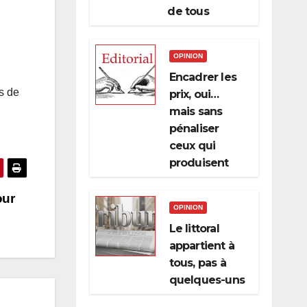
de tous
OPINION
Encadrer les
s de
prix, oui…
mais sans
pénaliser
ceux qui
produisent
our
OPINION
Le littoral
appartient à
tous, pas à
quelques-uns