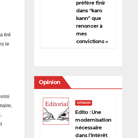
préfère finir
dans “karo
kann” que
renoncer à
mes
 tiré
convictions »
ns le
Opinion
éussi
OPINION
maire,
Edito : Une
.
modernisation
t
nécessaire
dans l’intérêt