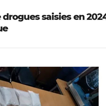
de drogues saisies en 202
ue
ECONOMIE
ECONOMIE
Coopération
Pétrole