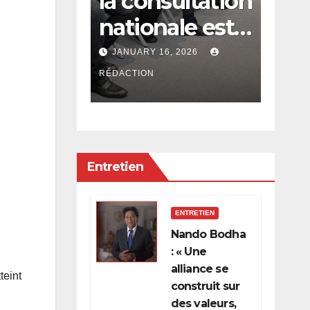
,
la consultation
bata
ts
nationale est
libé
s : la
lancée
l’é
026
JANUARY 16, 2026
JANU
 qui
la
RÉDACTION
RÉDACT
t faire
con
r les
de l
 Maurice
et 
Entretien
pri
hér
ENTRETIEN
Nando Bodha
: « Une
alliance se
teint
construit sur
des valeurs,