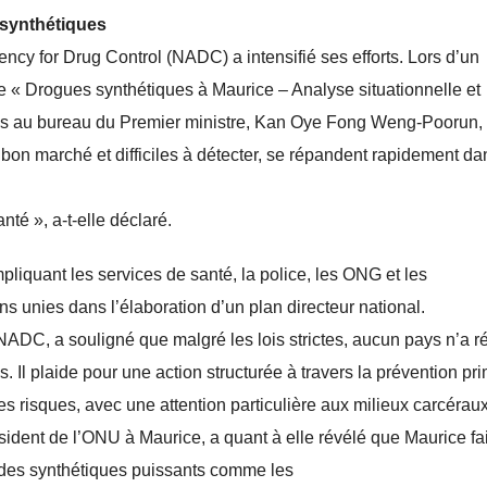
 synthétiques
ncy for Drug Control (NADC) a intensifié ses efforts. Lors d’un
me « Drogues synthétiques à Maurice – Analyse situationnelle et
ures au bureau du Premier ministre, Kan Oye Fong Weng-Poorun, a
 bon marché et difficiles à détecter, se répandent rapidement da
nté », a-t-elle déclaré.
pliquant les services de santé, la police, les ONG et les
s unies dans l’élaboration d’un plan directeur national.
ADC, a souligné que malgré les lois strictes, aucun pays n’a r
Il plaide pour une action structurée à travers la prévention pri
n des risques, avec une attention particulière aux milieux carcéraux
sident de l’ONU à Maurice, a quant à elle révélé que Maurice fai
oïdes synthétiques puissants comme les