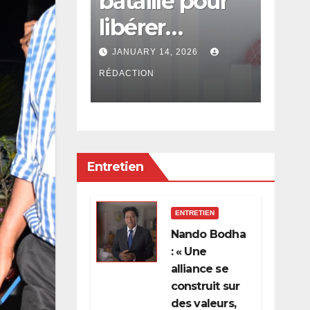
ultation
bataille pour
con
ale est
libérer
en
l’économie de
: Rs
, 2026
JANUARY 14, 2026
DECE
la
app
RÉDACTION
RÉDACT
concentration,
PRB
de l’oligarchie
pou
et des
Entretien
privilèges
hérités
ENTRETIEN
Nando Bodha
: « Une
alliance se
construit sur
des valeurs,