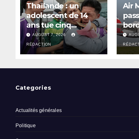
Thaïlande : un
Air 
adolescent de 14
pas
ans tue cinq
bord
enseignants dans
Delh
AUGUST 7, 2026
AUGU
une école près de
RÉDACTION
RÉDAC
Bangkok
Categories
Actualités générales
Politique