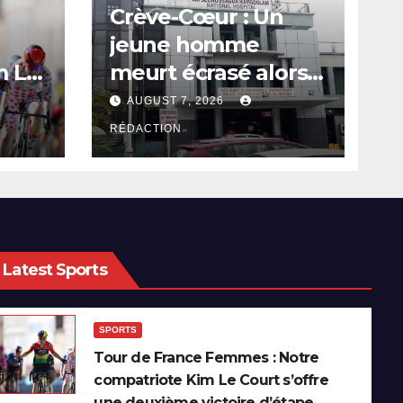
Crève-Cœur : Un
jeune homme
m Le
meurt écrasé alors
e
qu’il réparait sa
AUGUST 7, 2026
re
voiture
RÉDACTION
Latest Sports
SPORTS
Tour de France Femmes : Notre
compatriote Kim Le Court s’offre
une deuxième victoire d’étape