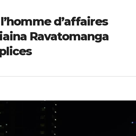
: l’homme d’affaires
iaina Ravatomanga
plices
ECONOMIE
ECONOMIE
ion
Pétrole, billets
Vision 