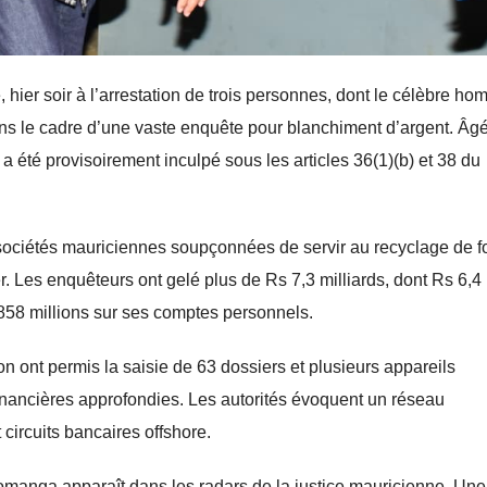
ier soir à l’arrestation de trois personnes, dont le célèbre h
s le cadre d’une vaste enquête pour blanchiment d’argent. Âg
 été provisoirement inculpé sous les articles 36(1)(b) et 38 du
 sociétés mauriciennes soupçonnées de servir au recyclage de 
ger. Les enquêteurs ont gelé plus de Rs 7,3 milliards, dont Rs 6,4
 858 millions sur ses comptes personnels.
on ont permis la saisie de 63 dossiers et plusieurs appareils
nancières approfondies. Les autorités évoquent un réseau
 circuits bancaires offshore.
omanga apparaît dans les radars de la justice mauricienne. Une