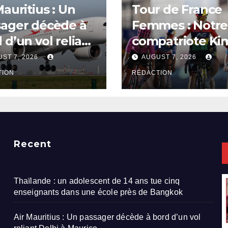
Mauritius : Un
Tour de France
sager décède à
Femmes : Notre
 d’un vol reliant
compatriote Ki
i à Maurice
Court s’offre un
ST 7, 2026
AUGUST 7, 2026
deuxième victoi
TION
RÉDACTION
d’étape
Recent
Thaïlande : un adolescent de 14 ans tue cinq
enseignants dans une école près de Bangkok
Air Mauritius : Un passager décède à bord d’un vol