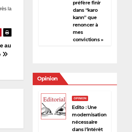
préfère finir
rès la
dans “karo
kann” que
renoncer à
mes
convictions »
ce au
e
Opinion
OPINION
Edito : Une
modernisation
nécessaire
dans l’intérêt