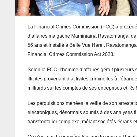
La Financial Crimes Commission (FCC) a procédé, h
d’affaires malgache Maminiaina Ravatomanga, dan
56 ans et installé à Belle Vue Harel, Ravatomanga a
Financial Crimes Commission Act 2023.
Selon la FCC, l’homme d’affaires gérait plusieurs
illicites provenant d’activités criminelles à l’étran
milliards sur les comptes de ses entreprises et Rs
Les perquisitions menées la veille de son arrestati
électroniques, désormais soumis à des analyses fi
transfrontalier complexe, mêlant sociétés-écrans et
Ce n’est pas la première fois que le nom de Ravat