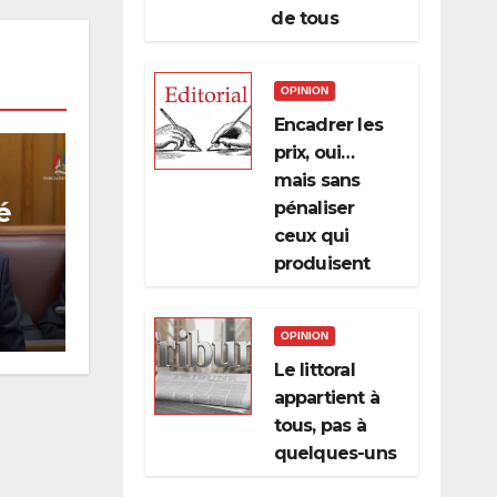
de tous
OPINION
Encadrer les
prix, oui…
mais sans
é
pénaliser
ceux qui
produisent
OPINION
Le littoral
appartient à
tous, pas à
quelques-uns