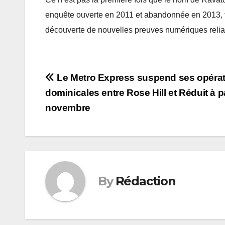
enquête ouverte en 2011 et abandonnée en 2013, fa
découverte de nouvelles preuves numériques relian
Post
Le Metro Express suspend ses opéra
dominicales entre Rose Hill et Réduit à pa
navigation
novembre
By
Rédaction