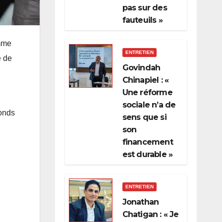
pas sur des
fauteuils »
omme
ENTRETIEN
é de
Govindah
Chinapiel : «
Une réforme
sociale n’a de
fonds
sens que si
son
financement
est durable »
ENTRETIEN
Jonathan
Chatigan : « Je