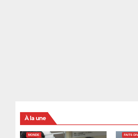
À la une
MONDE
FAITS DI