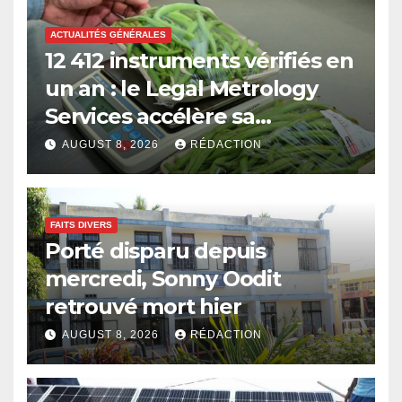
ACTUALITÉS GÉNÉRALES
12 412 instruments vérifiés en
un an : le Legal Metrology
Services accélère sa
modernisation
AUGUST 8, 2026
RÉDACTION
FAITS DIVERS
Porté disparu depuis
mercredi, Sonny Oodit
retrouvé mort hier
AUGUST 8, 2026
RÉDACTION