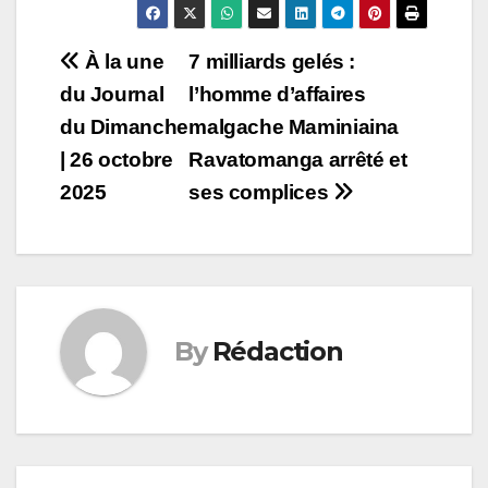
Post
À la une
7 milliards gelés :
du Journal
l’homme d’affaires
navigation
du Dimanche
malgache Maminiaina
| 26 octobre
Ravatomanga arrêté et
2025
ses complices
By
Rédaction