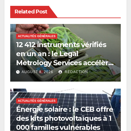
Related Post
ACTUALITÉS GÉNÉRALES
12 412 instruments vérifiés
en un an : le Legal
Metrology Services accélère
sa modernisation
AUGUST 8, 2026
RÉDACTION
ACTUALITÉS GÉNÉRALES
Énergie solaire : le CEB offre
des kits photovoltaïques à 1
000 familles vulnérables