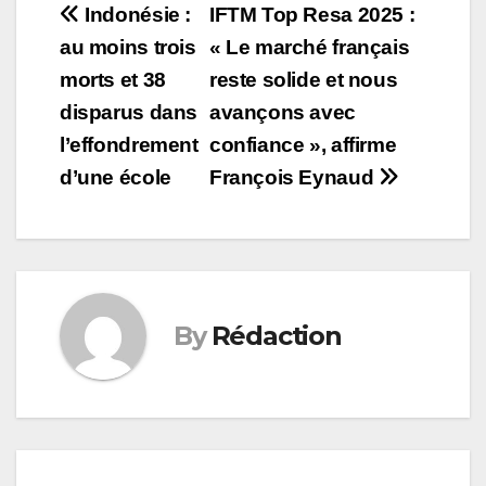
Post
Indonésie :
IFTM Top Resa 2025 :
au moins trois
« Le marché français
navigation
morts et 38
reste solide et nous
disparus dans
avançons avec
l’effondrement
confiance », affirme
d’une école
François Eynaud
By
Rédaction