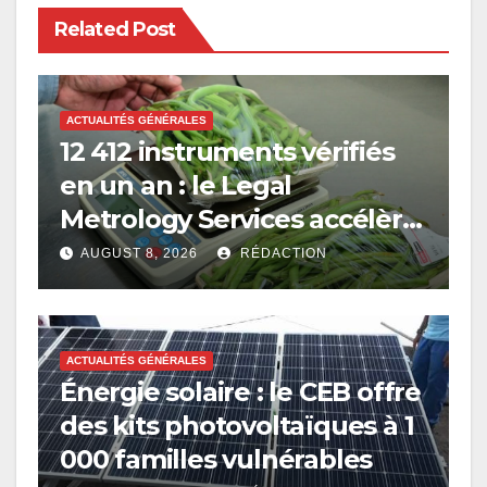
Related Post
ACTUALITÉS GÉNÉRALES
12 412 instruments vérifiés
en un an : le Legal
Metrology Services accélère
sa modernisation
AUGUST 8, 2026
RÉDACTION
ACTUALITÉS GÉNÉRALES
Énergie solaire : le CEB offre
des kits photovoltaïques à 1
000 familles vulnérables