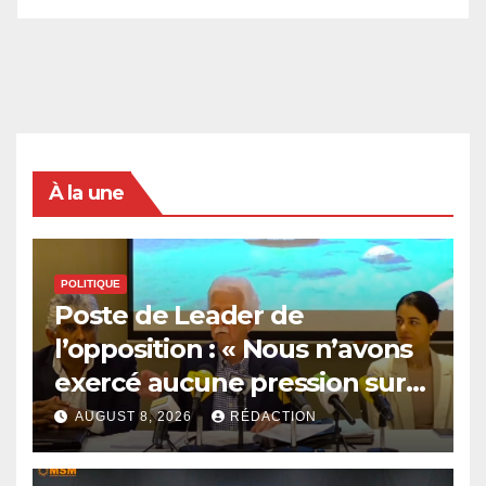
À la une
POLITIQUE
Poste de Leader de
l’opposition : « Nous n’avons
exercé aucune pression sur
le Président », affirme Paul
AUGUST 8, 2026
RÉDACTION
Bérenger