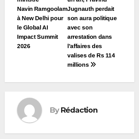
navigation
Navin Ramgoolam
Jugnauth perdait
à New Delhi pour
son aura politique
le Global AI
avec son
Impact Summit
arrestation dans
2026
l’affaires des
valises de Rs 114
millions
By
Rédaction