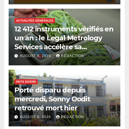
ACTUALITÉS GÉNÉRALES
12 412 instruments vérifiés en
un an : le Legal Metrology
Services accélère sa
modernisation
AUGUST 8, 2026
RÉDACTION
FAITS DIVERS
Porté disparu depuis
mercredi, Sonny Oodit
retrouvé mort hier
AUGUST 8, 2026
RÉDACTION