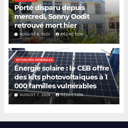
Porté disparu depuis
mercredi, Sonny Oodit
retrouvé mort hier
AUGUST 8, 2026
RÉDACTION
ACTUALITÉS GÉNÉRALES
Énergie solaire : le CEB offre
des kits photovoltaïques à 1
000 familles vulnérables
AUGUST 7, 2026
RÉDACTION