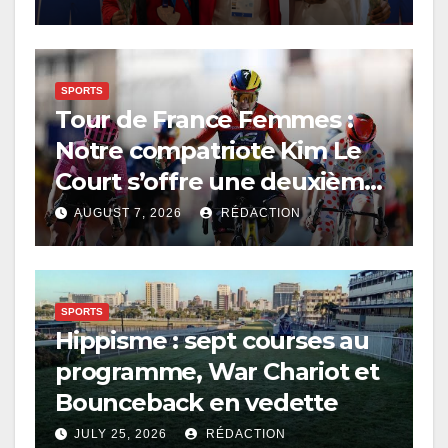
SPORTS
Tour de France Femmes :
Notre compatriote Kim Le
Court s’offre une deuxième
victoire d’étape
AUGUST 7, 2026
RÉDACTION
SPORTS
Hippisme : sept courses au
programme, War Chariot et
Bounceback en vedette
JULY 25, 2026
RÉDACTION