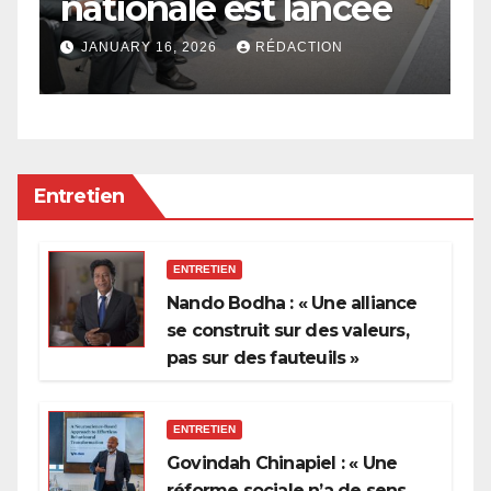
nationale est lancée
l
à
l
JANUARY 16, 2026
RÉDACTION
p
Entretien
ENTRETIEN
Nando Bodha : « Une alliance
se construit sur des valeurs,
pas sur des fauteuils »
ENTRETIEN
Govindah Chinapiel : « Une
réforme sociale n’a de sens