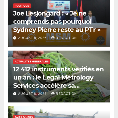
POLITIQUE
Joe Lesjongard : « Je ne
comprends pas pourquoi
Sydney Pierre reste au PTr »
AUGUST 8, 2026
RÉDACTION
ACTUALITÉS GÉNÉRALES
12 412 instruments vérifiés en
un an : le Legal Metrology
Services accélère sa
modernisation
AUGUST 8, 2026
RÉDACTION
FAITS DIVERS