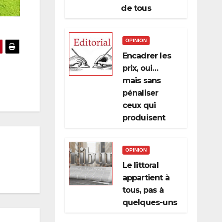
de tous
OPINION
Encadrer les
prix, oui…
mais sans
pénaliser
ceux qui
produisent
OPINION
Le littoral
appartient à
tous, pas à
quelques-uns