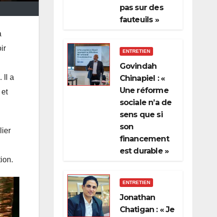
pas sur des
fauteuils »
a
ir
ENTRETIEN
Govindah
 Il a
Chinapiel : «
Une réforme
 et
sociale n’a de
sens que si
son
lier
financement
est durable »
ion.
ENTRETIEN
Jonathan
Chatigan : « Je