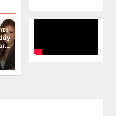
t :
ddy
or
 et
x