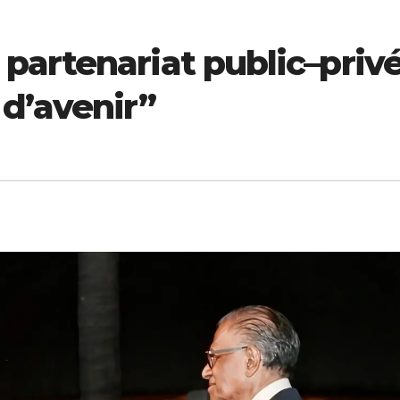
partenariat public–priv
d’avenir”
ECONOMIE
ECONOMIE
ion
Pétrole, billets
Vision 