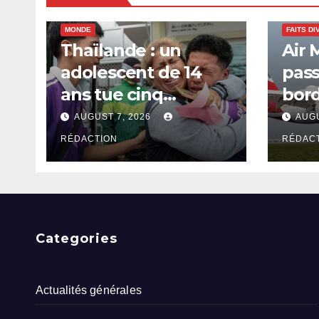
MONDE
FAITS DI
Thaïlande : un
Air 
adolescent de 14
pas
ans tue cinq
bord
enseignants dans
Delh
AUGUST 7, 2026
AUGU
une école près de
RÉDACTION
RÉDAC
Bangkok
Categories
Actualités générales