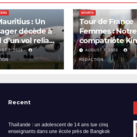
VERS
SPORTS
Mauritius : Un
Tour de France
sager décède à
Femmes : Notre
 d’un vol reliant
compatriote Ki
i à Maurice
Court s’offre un
ST 7, 2026
AUGUST 7, 2026
deuxième victoi
TION
RÉDACTION
d’étape
Recent
Thaïlande : un adolescent de 14 ans tue cinq
enseignants dans une école près de Bangkok