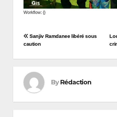
Workflow: {}
Post
Sanjiv Ramdanee libéré sous
Loc
caution
cri
navigation
By
Rédaction