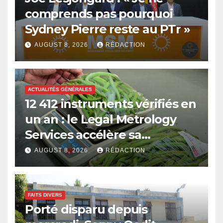
comprends pas pourquoi
Sydney Pierre reste au PTr »
AUGUST 8, 2026
RÉDACTION
ACTUALITÉS GÉNÉRALES
12 412 instruments vérifiés en
un an : le Legal Metrology
Services accélère sa
modernisation
AUGUST 8, 2026
RÉDACTION
FAITS DIVERS
Porté disparu depuis