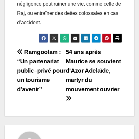
négligence peut ruiner une vie, comme celle de
Raj, ou entraîner des dettes colossales en cas
d’accident.
Post
Ramgoolam :
54 ans après
“Un partenariat
Maurice se souvient
navigation
public–privé pour
d’Azor Adelaïde,
un tourisme
martyr du
d’avenir”
mouvement ouvrier