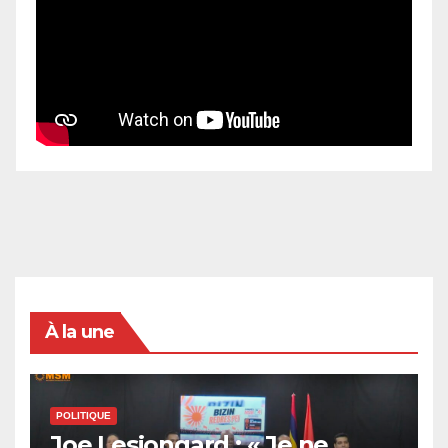
À la une
POLITIQUE
Joe Lesjongard : « Je ne