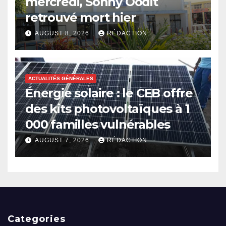
mercredi, Sonny Oodit
retrouvé mort hier
AUGUST 8, 2026
RÉDACTION
ACTUALITÉS GÉNÉRALES
Énergie solaire : le CEB offre
des kits photovoltaïques à 1
000 familles vulnérables
AUGUST 7, 2026
RÉDACTION
Categories