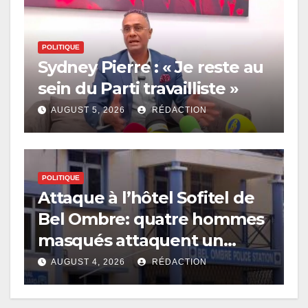
POLITIQUE
Sydney Pierre : « Je reste au
sein du Parti travailliste »
AUGUST 5, 2026
RÉDACTION
POLITIQUE
Attaque à l’hôtel Sofitel de
Bel Ombre: quatre hommes
masqués attaquent un
réceptionniste
AUGUST 4, 2026
RÉDACTION