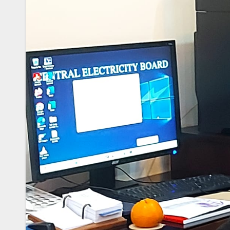
l’intégralité du
Proguard,
Budget 2026
l’intoucha
2027 présenté
qui rafle 
JUNE 19, 2026
JUNE 3, 2026
par le Premier
millions e
RÉDACTION
RÉDACTION
ministre et
silence
ministre des
Finances