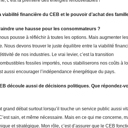
e, c’est la première des énergies renouvelables !
 viabilité financière du CEB et le pouvoir d’achat des famill
l craindre une hausse pour les consommateurs ?
s nous pousse à réfléchir à toutes les options. Mais augmenter les 
 Nous devons trouver le juste équilibre entre la viabilité financ
tivité de nos industries. Le vrai levier, c’est la transition
mbustibles fossiles importés, nous stabiliserons nos coûts à l
est aussi encourager l’indépendance énergétique du pays.
 CEB découle aussi de décisions politiques. Que répondez-v
rand débat surtout lorsqu’il touche un service public aussi vit
s. C’est sain, et même nécessaire. Mais en ce qui me concerne, m
hnique et stratégique. Mon rôle, c’est d’assurer que le CEB fonct