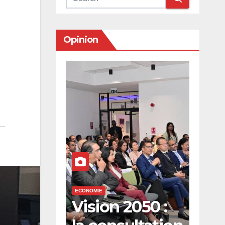
Opinion
ECONOMIE
ECONOMI
, billets
Vision 2050 :
2026