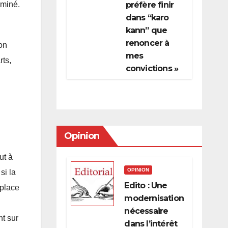
rminé.
préfère finir
dans “karo
kann” que
renoncer à
on
mes
rts,
convictions »
Opinion
ut à
OPINION
si la
Edito : Une
place
modernisation
nécessaire
t sur
dans l’intérêt