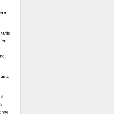
es »
tarifs
ière
ong
ous à
al
a
ionne