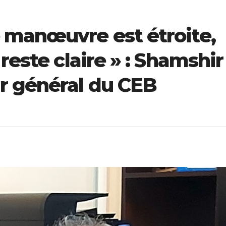
 manœuvre est étroite,
reste claire » : Shamshir
r général du CEB
ECONOMIE
ECONOMIE
Coopération
Pétrole