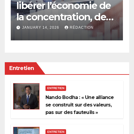
libérer l’économie de
e
la concentration, de
a
l’oligarchie et des
g
JANUARY 14, 2026
RÉDACTION
privilèges hérités
Entretien
ENTRETIEN
Nando Bodha : « Une alliance
se construit sur des valeurs,
pas sur des fauteuils »
ENTRETIEN