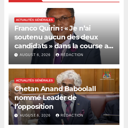
ACTUALITÉS GÉNÉRALES
Franco Quirin : « Je n’ai
soutenu aucun des deux
candidats » dans la course au
poste de Leader de
AUGUST 6, 2026
RÉDACTION
l’opposition
ACTUALITÉS GÉNÉRALES
Chetan Anand Baboolall
nommé Leader de
l’opposition
AUGUST 6, 2026
RÉDACTION