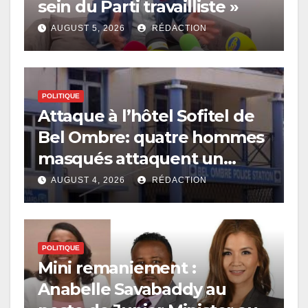
sein du Parti travailliste »
AUGUST 5, 2026
RÉDACTION
POLITIQUE
Attaque à l’hôtel Sofitel de
Bel Ombre: quatre hommes
masqués attaquent un
réceptionniste
AUGUST 4, 2026
RÉDACTION
POLITIQUE
Mini remaniement :
Anabelle Savabaddy au