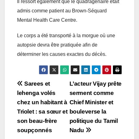
Il ressort également que le quadragénaire était
admis comme patient au Brown-Séquard
Mental Health Care Centre.
Le corps a été transporté à la morgue où une
autopsie devra être pratiquée afin de
déterminer les causes exactes du décès.
Post
Sarees et
L’acteur Vijay prête
lehenga volés
serment comme
navigation
chez un habitant à
Chief Minister et
Triolet : sa sœur et
bouleverse la
son beau-frère
politique du Tamil
soupçonnés
Nadu