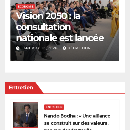
ECONOMIE
E
n,
Vision 2050 : la
2
consultation
l
nationale est lancée
l
à
l
JANUARY 16, 2026
RÉDACTION
p
Entretien
ENTRETIEN
Nando Bodha : « Une alliance
se construit sur des valeurs,