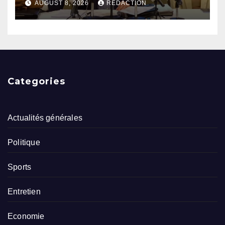
le Président », affirme Paul
AUGUST 8, 2026
RÉDACTION
Bérenger
Categories
Actualités générales
Politique
Sports
Entretien
Economie