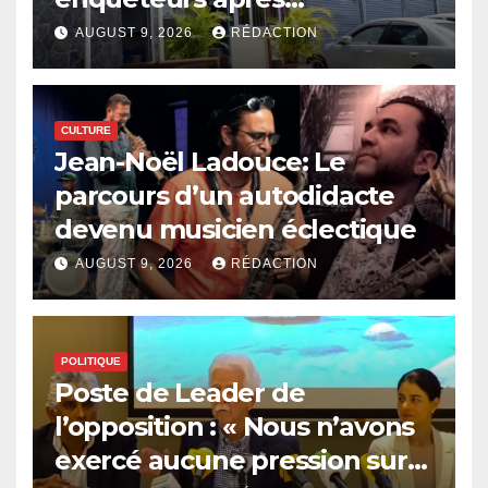
l’arrestation de quatre
AUGUST 9, 2026
RÉDACTION
Mauriciens
CULTURE
Jean-Noël Ladouce: Le
parcours d’un autodidacte
devenu musicien éclectique
AUGUST 9, 2026
RÉDACTION
POLITIQUE
Poste de Leader de
l’opposition : « Nous n’avons
exercé aucune pression sur