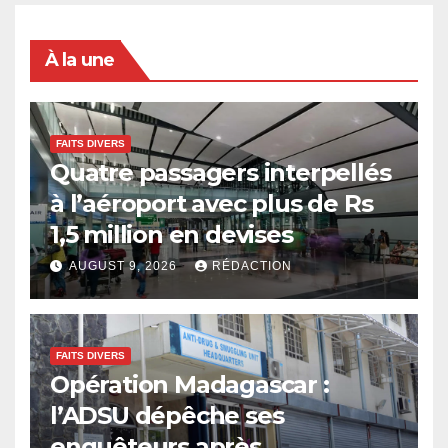
À la une
FAITS DIVERS
Quatre passagers interpellés
à l’aéroport avec plus de Rs
1,5 million en devises
AUGUST 9, 2026
RÉDACTION
FAITS DIVERS
Opération Madagascar :
l’ADSU dépêche ses
enquêteurs après