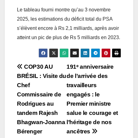
Le tableau fourni montre qu’au 3 novembre
2025, les estimations du déficit total du PSA
s’élèvent encore à Rs 2,1 milliards, après avoir
atteint un pic de plus de Rs 5 milliards en 2023.
Post
COP30 AU
191ᵉ anniversaire
BRÉSIL : Visite du
de l’arrivée des
navigation
Chef
travailleurs
Commissaire de
engagés : le
Rodrigues au
Premier ministre
tandem Rajesh
salue le courage et
Bhagwan-Joanna
l’héritage de nos
Bérenger
ancêtres