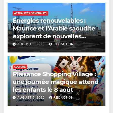
ACTUALITÉS GÉNÉRALES
Énergies renouvelables :
Maurice et l’Arabie saoudite
explorent de nouvelles
avenues
AUGUST 5, 2026
RÉDACTION
CULTURE
Plaisance Shopping Village :
une journée magique attend
les enfants le 8 août
AUGUST 5, 2026
RÉDACTION