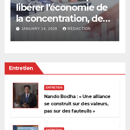
libérer l’économie de
e
la concentration, de
a
l’oligarchie et des
g
JANUARY 14, 2026
RÉDACTION
privilèges hérités
Entretien
ENTRETIEN
Nando Bodha : « Une alliance
se construit sur des valeurs,
pas sur des fauteuils »
ENTRETIEN