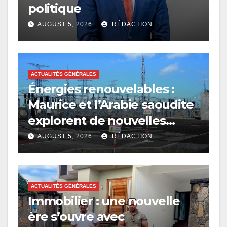
politique
AUGUST 5, 2026
RÉDACTION
ACTUALITÉS GÉNÉRALES
Énergies renouvelables :
Maurice et l’Arabie saoudite
explorent de nouvelles
avenues
AUGUST 5, 2026
RÉDACTION
ACTUALITÉS GÉNÉRALES
Immobilier : une nouvelle
ère s’ouvre avec