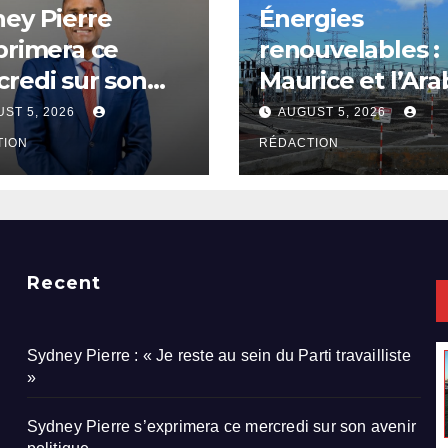
ey Pierre
Énergies
primera ce
renouvelables :
redi sur son
Maurice et l’Ara
ir politique
saoudite explor
ST 5, 2026
AUGUST 5, 2026
de nouvelles
TION
RÉDACTION
avenues
Recent
Sydney Pierre : « Je reste au sein du Parti travailliste
»
Sydney Pierre s’exprimera ce mercredi sur son avenir