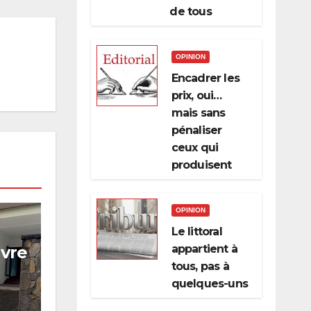
de tous
OPINION
Encadrer les
prix, oui…
mais sans
pénaliser
ceux qui
produisent
OPINION
Le littoral
uvre
appartient à
tous, pas à
quelques-uns