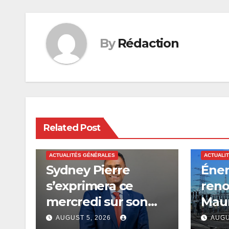
By
Rédaction
Related Post
ACTUALITÉS GÉNÉRALES
ACTUALI
Sydney Pierre
Éner
s’exprimera ce
reno
mercredi sur son
Maur
avenir politique
saou
AUGUST 5, 2026
AUGU