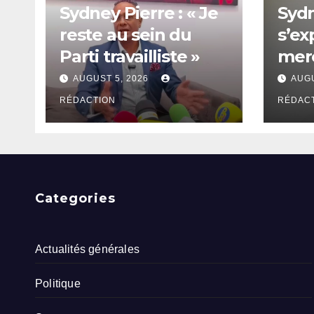
Sydney Pierre : « Je
Sydn
reste au sein du
s’ex
Parti travailliste »
merc
aven
AUGUST 5, 2026
AUGU
RÉDACTION
RÉDAC
Categories
Actualités générales
Politique