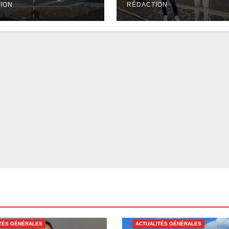
ouvelles
obligatoire des
ION
RÉDACTION
nues
professionnels
TÉS GÉNÉRALES
ACTUALITÉS GÉNÉRALES