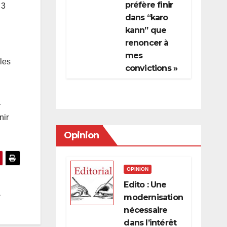
préfère finir
 3
dans “karo
kann” que
renoncer à
mes
les
convictions »
a
nir
Opinion
OPINION
Edito : Une
modernisation
nécessaire
dans l’intérêt