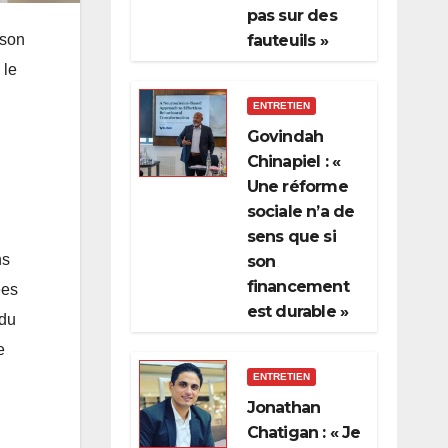
pas sur des
 son
fauteuils »
 le
ENTRETIEN
Govindah
u
Chinapiel : «
Une réforme
sociale n’a de
sens que si
ns
son
financement
ées
est durable »
 du
e
ENTRETIEN
Jonathan
Chatigan : « Je