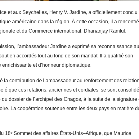
 et aux Seychelles, Henry V. Jardine, a officiellement conclu
tique américaine dans la région. À cette occasion, il a rencontré
 régionale et du Commerce international, Dhananjay Ramful.
a mission, l’ambassadeur Jardine a exprimé sa reconnaissance a
outien accordés tout au long de son mandat. Il a qualifié son
 enrichissante et d’honneur diplomatique.
é la contribution de l’ambassadeur au renforcement des relatio
ppelé que ces relations, anciennes et cordiales, se sont consolid
u dossier de l’archipel des Chagos, à la suite de la signature
ritoire. La coopération soutenue entre les deux pays en matière d
n du 18ᵉ Sommet des affaires États-Unis–Afrique, que Maurice