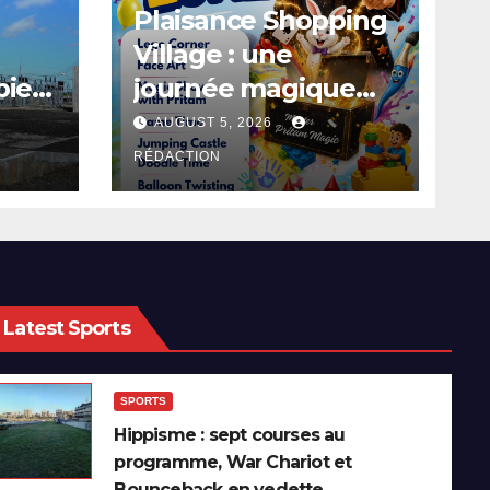
Plaisance Shopping
Village : une
bie
journée magique
ent
attend les enfants
AUGUST 5, 2026
le 8 août
RÉDACTION
Latest Sports
SPORTS
Hippisme : sept courses au
programme, War Chariot et
Bounceback en vedette