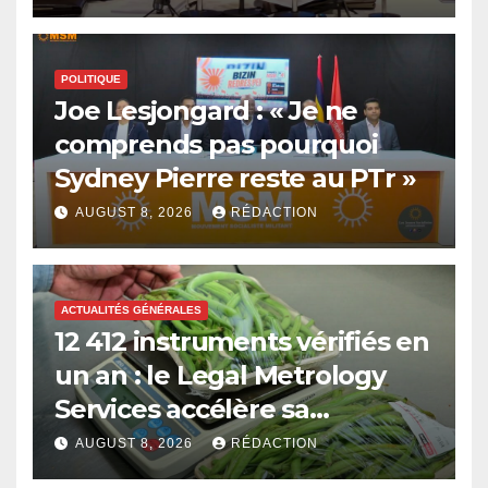
Bérenger
POLITIQUE
Joe Lesjongard : « Je ne
comprends pas pourquoi
Sydney Pierre reste au PTr »
AUGUST 8, 2026
RÉDACTION
ACTUALITÉS GÉNÉRALES
12 412 instruments vérifiés en
un an : le Legal Metrology
Services accélère sa
modernisation
AUGUST 8, 2026
RÉDACTION