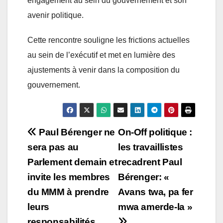
engagement au sein du gouvernement et son
avenir politique.
Cette rencontre souligne les frictions actuelles
au sein de l’exécutif et met en lumière des
ajustements à venir dans la composition du
gouvernement.
Post
Paul Bérenger ne
On-Off politique :
sera pas au
les travaillistes
navigation
Parlement demain et
recadrent Paul
invite les membres
Bérenger: «
du MMM à prendre
Avans twa, pa fer
leurs
mwa amerde-la »
responsabilités