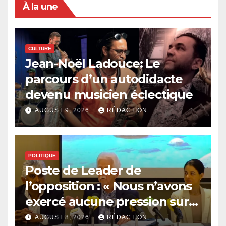
À la une
CULTURE
Jean-Noël Ladouce: Le
parcours d’un autodidacte
devenu musicien éclectique
AUGUST 9, 2026
RÉDACTION
POLITIQUE
Poste de Leader de
l’opposition : « Nous n’avons
exercé aucune pression sur
le Président », affirme Paul
AUGUST 8, 2026
RÉDACTION