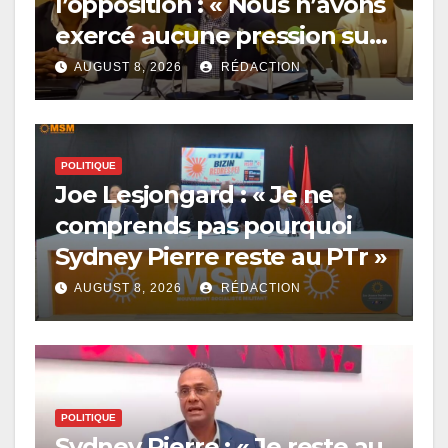
l’opposition : « Nous n’avons
exercé aucune pression sur
le Président », affirme Paul
AUGUST 8, 2026
RÉDACTION
Bérenger
POLITIQUE
Joe Lesjongard : « Je ne
comprends pas pourquoi
Sydney Pierre reste au PTr »
AUGUST 8, 2026
RÉDACTION
POLITIQUE
Sydney Pierre : « Je reste au