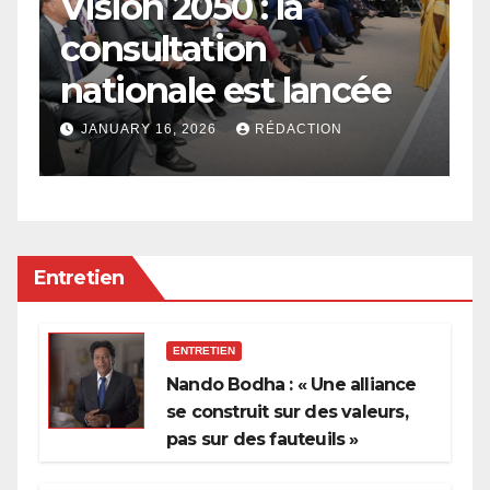
n,
Vision 2050 : la
2
consultation
l
nationale est lancée
l
à
l
JANUARY 16, 2026
RÉDACTION
p
Entretien
ENTRETIEN
Nando Bodha : « Une alliance
se construit sur des valeurs,
pas sur des fauteuils »