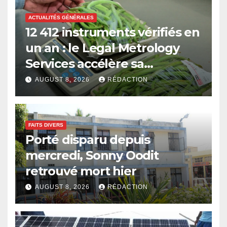
ACTUALITÉS GÉNÉRALES
12 412 instruments vérifiés en
un an : le Legal Metrology
Services accélère sa
modernisation
AUGUST 8, 2026
RÉDACTION
FAITS DIVERS
Porté disparu depuis
mercredi, Sonny Oodit
retrouvé mort hier
AUGUST 8, 2026
RÉDACTION