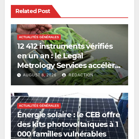
Related Post
ACTUALITÉS GÉNÉRALES
12 412 instruments vérifiés
en un an : le Legal
Metrology Services accélère
sa modernisation
AUGUST 8, 2026
RÉDACTION
ACTUALITÉS GÉNÉRALES
Énergie solaire : le CEB offre
des kits photovoltaïques à 1
000 familles vulnérables