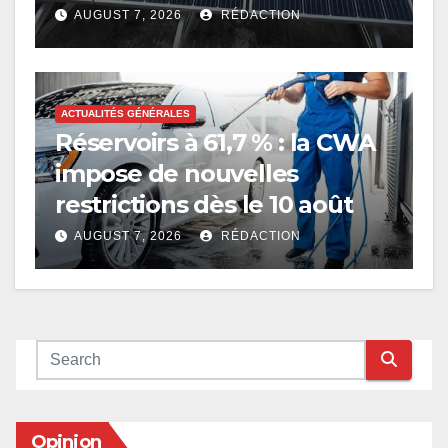
AUGUST 7, 2026
RÉDACTION
ACTUALITÉS GÉNÉRALES
Réservoirs à 61,7 % : la CWA
impose de nouvelles
restrictions dès le 10 août
AUGUST 7, 2026
RÉDACTION
Opinion