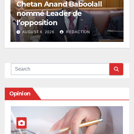
Chetan Anand Baboolall
nommé Leader de
l’opposition
AUGUST 6, 2026
RÉDACTION
Opinion