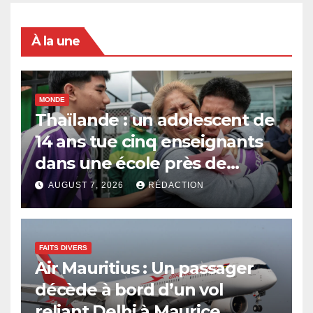
À la une
MONDE
Thaïlande : un adolescent de
14 ans tue cinq enseignants
dans une école près de
Bangkok
AUGUST 7, 2026
RÉDACTION
FAITS DIVERS
Air Mauritius : Un passager
décède à bord d’un vol
reliant Delhi à Maurice