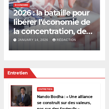
ECONOMIE
E
2026 : la bataille pour
E
libérer l’économie de
e
la concentration, de
a
l’oligarchie et des
g
JANUARY 14, 2026
RÉDACTION
privilèges hérités
Entretien
ENTRETIEN
Nando Bodha : « Une alliance
se construit sur des valeurs,
pas sur des fauteuils »