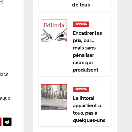
té
de tous
OPINION
Encadrer les
prix, oui…
mais sans
pénaliser
ceux qui
produisent
lace
OPINION
Le littoral
haque
appartient à
tous, pas à
quelques-uns