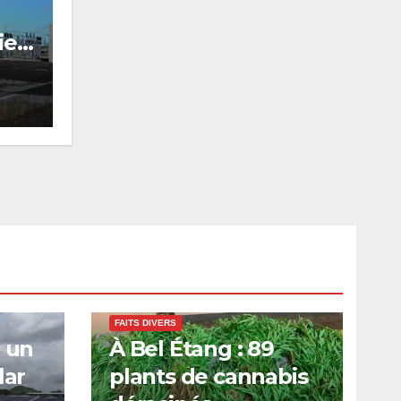
ie
nt
FAITS DIVERS
: un
À Bel Étang : 89
lar
plants de cannabis