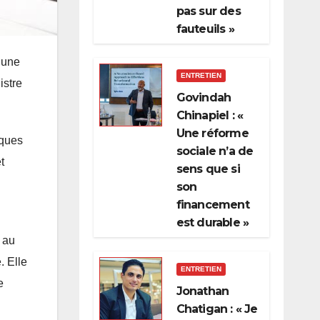
pas sur des
fauteuils »
 une
ENTRETIEN
istre
Govindah
Chinapiel : «
Une réforme
iques
sociale n’a de
t
sens que si
son
financement
est durable »
 au
. Elle
ENTRETIEN
e
Jonathan
Chatigan : « Je