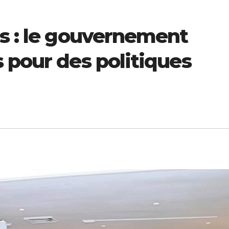
es : le gouvernement
 pour des politiques
ECONOMIE
ECONOMIE
ion
Pétrole, billets
Vision 