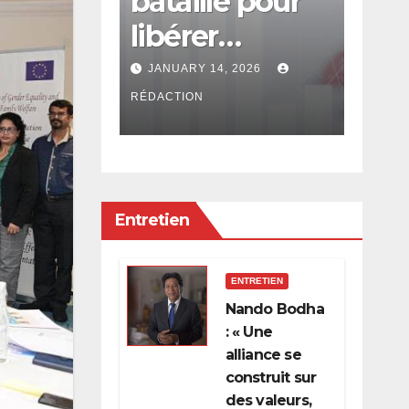
ultation
bataille pour
con
ale est
libérer
en
l’économie de
: Rs
, 2026
JANUARY 14, 2026
DECE
la
app
RÉDACTION
RÉDACT
concentration,
PRB
de l’oligarchie
pou
et des
Entretien
privilèges
hérités
ENTRETIEN
Nando Bodha
: « Une
alliance se
construit sur
des valeurs,