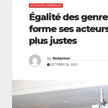
ACTUALITÉS GÉNÉRALES
Égalité des genr
forme ses acteurs
plus justes
By
Rédaction
OCTOBER 29, 2025
ECONOMIE
ECONOMIE
CEB :
Coopérat