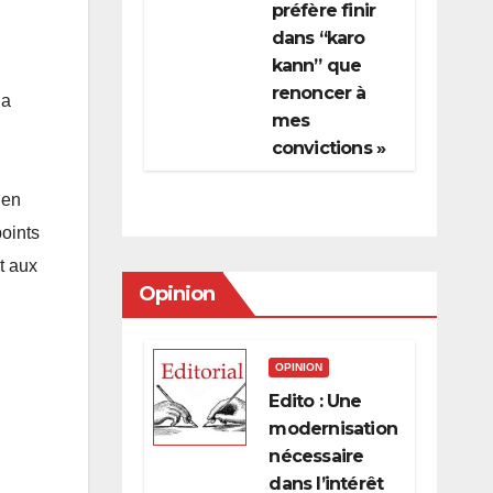
préfère finir
dans “karo
kann” que
renoncer à
 a
mes
convictions »
 en
oints
t aux
Opinion
OPINION
Edito : Une
modernisation
nécessaire
dans l’intérêt