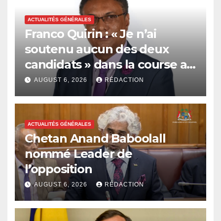
ACTUALITÉS GÉNÉRALES
Franco Quirin : « Je n’ai
soutenu aucun des deux
candidats » dans la course au
poste de Leader de
AUGUST 6, 2026
RÉDACTION
l’opposition
ACTUALITÉS GÉNÉRALES
Chetan Anand Baboolall
nommé Leader de
l’opposition
AUGUST 6, 2026
RÉDACTION