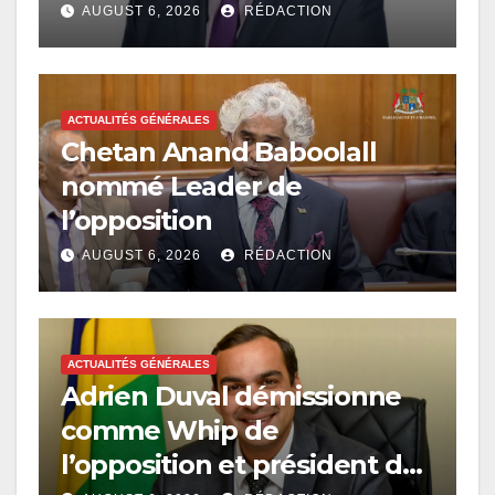
au poste de Leader de
AUGUST 6, 2026
RÉDACTION
l’opposition
ACTUALITÉS GÉNÉRALES
Chetan Anand Baboolall
nommé Leader de
l’opposition
AUGUST 6, 2026
RÉDACTION
ACTUALITÉS GÉNÉRALES
Adrien Duval démissionne
comme Whip de
l’opposition et président du