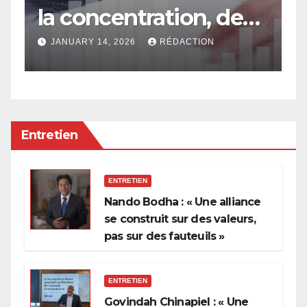
la concentration, de
a
l’oligarchie et des
g
JANUARY 14, 2026
RÉDACTION
privilèges hérités
Entretien
ENTRETIEN
Nando Bodha : « Une alliance
se construit sur des valeurs,
pas sur des fauteuils »
ENTRETIEN
Govindah Chinapiel : « Une